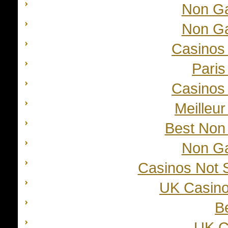
Non G
Non G
Casinos
Paris
Casinos
Meilleu
Best Non
Non G
Casinos Not 
UK Casin
Be
UK C