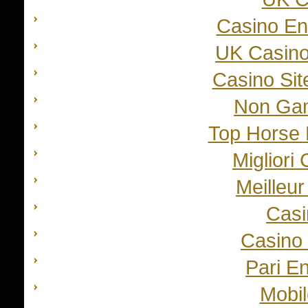
Casino En 
UK Casin
Casino Si
Non Ga
Top Horse 
Migliori
Meilleu
Cas
Casino 
Pari E
Mobil