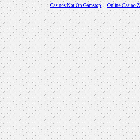
Casinos Not On Gamstop
Online Casino 