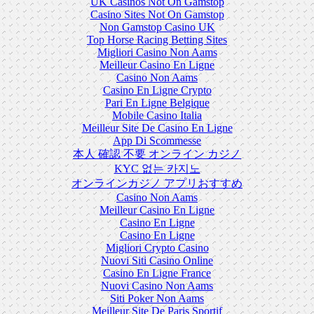
UK Casinos Not On Gamstop
Casino Sites Not On Gamstop
Non Gamstop Casino UK
Top Horse Racing Betting Sites
Migliori Casino Non Aams
Meilleur Casino En Ligne
Casino Non Aams
Casino En Ligne Crypto
Pari En Ligne Belgique
Mobile Casino Italia
Meilleur Site De Casino En Ligne
App Di Scommesse
本人 確認 不要 オンライン カジノ
KYC 없는 카지노
オンラインカジノ アプリおすすめ
Casino Non Aams
Meilleur Casino En Ligne
Casino En Ligne
Casino En Ligne
Migliori Crypto Casino
Nuovi Siti Casino Online
Casino En Ligne France
Nuovi Casino Non Aams
Siti Poker Non Aams
Meilleur Site De Paris Sportif